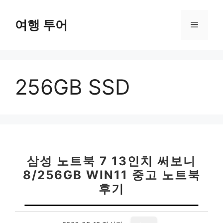
컨
텐
여행 투어
메
츠
로
뉴
건
너
256GB SSD
뛰
기
삼성 노트북 7 13인치 써보니
8/256GB WIN11 중고 노트북
후기