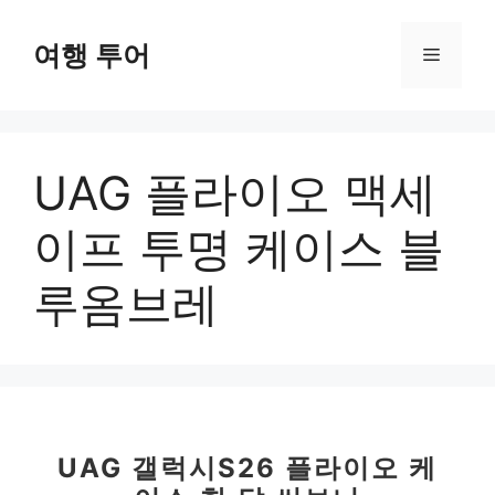
컨
텐
여행 투어
메
츠
로
뉴
건
너
UAG 플라이오 맥세
뛰
기
이프 투명 케이스 블
루옴브레
UAG 갤럭시S26 플라이오 케