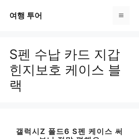
컨
텐
여행 투어
메
츠
로
뉴
건
너
S펜 수납 카드 지갑
뛰
기
힌지보호 케이스 블
랙
갤럭시Z 폴드6 S펜 케이스 써