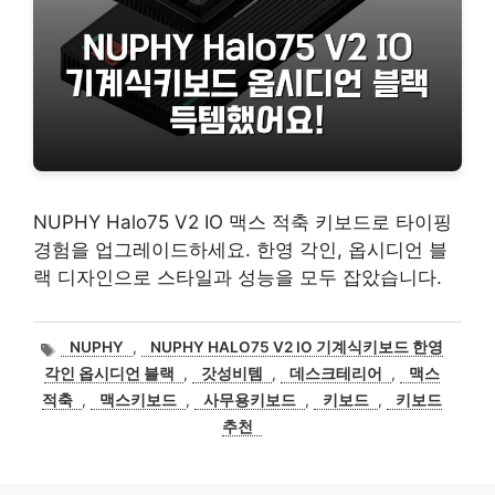
NUPHY Halo75 V2 IO 맥스 적축 키보드로 타이핑
경험을 업그레이드하세요. 한영 각인, 옵시디언 블
랙 디자인으로 스타일과 성능을 모두 잡았습니다.
태
NUPHY
,
NUPHY HALO75 V2 IO 기계식키보드 한영
그
각인 옵시디언 블랙
,
갓성비템
,
데스크테리어
,
맥스
적축
,
맥스키보드
,
사무용키보드
,
키보드
,
키보드
추천