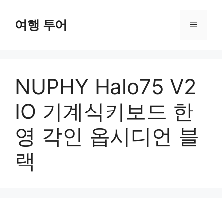
컨
텐
여행 투어
메
츠
로
뉴
건
너
NUPHY Halo75 V2
뛰
기
IO 기계식키보드 한
영 각인 옵시디언 블
랙