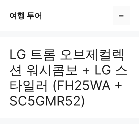
컨
텐
여행 투어
메
츠
로
뉴
건
너
LG 트롬 오브제컬렉
뛰
기
션 워시콤보 + LG 스
타일러 (FH25WA +
SC5GMR52)