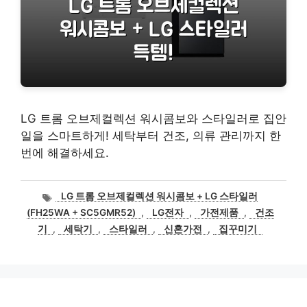
LG 트롬 오브제컬렉션 워시콤보와 스타일러로 집안
일을 스마트하게! 세탁부터 건조, 의류 관리까지 한
번에 해결하세요.
태
LG 트롬 오브제컬렉션 워시콤보 + LG 스타일러
그
(FH25WA + SC5GMR52)
,
LG전자
,
가전제품
,
건조
기
,
세탁기
,
스타일러
,
신혼가전
,
집꾸미기