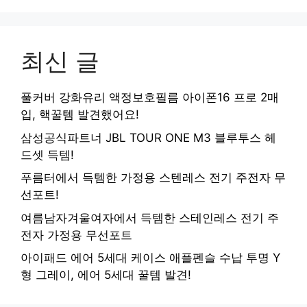
최신 글
풀커버 강화유리 액정보호필름 아이폰16 프로 2매
입, 핵꿀템 발견했어요!
삼성공식파트너 JBL TOUR ONE M3 블루투스 헤
드셋 득템!
푸름터에서 득템한 가정용 스텐레스 전기 주전자 무
선포트!
여름남자겨울여자에서 득템한 스테인레스 전기 주
전자 가정용 무선포트
아이패드 에어 5세대 케이스 애플펜슬 수납 투명 Y
형 그레이, 에어 5세대 꿀템 발견!