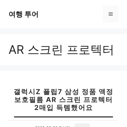
컨
텐
여행 투어
메
츠
로
뉴
건
너
AR 스크린 프로텍터
뛰
기
갤럭시Z 플립7 삼성 정품 액정
보호필름 AR 스크린 프로텍터
2매입 득템했어요