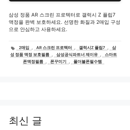
삼성 정품 AR 스크린 프로텍터로 갤럭시 Z 플립7
액정을 완벽 보호하세요. 선명한 화질과 2매입 구성
으로 안심하고 사용하세요.
태
2매입
,
AR 스크린 프로텍터
,
갤럭시Z 플립7
,
삼
그
성 정품 액정 보호필름
,
삼성공식파트너 제이유
,
스마트
폰액정필름
,
폰꾸미기
,
폴더블폰필수템
최신 글