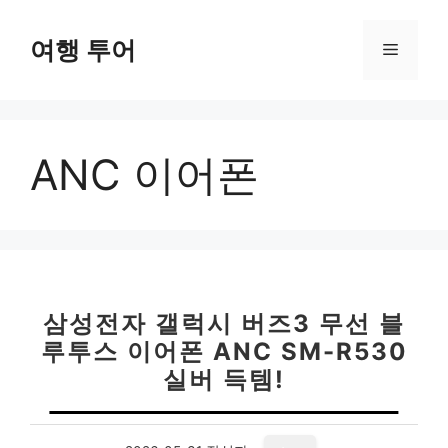
컨
텐
여행 투어
메
츠
로
뉴
건
너
ANC 이어폰
뛰
기
삼성전자 갤럭시 버즈3 무선 블
루투스 이어폰 ANC SM-R530
실버 득템!