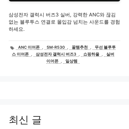
삼성전자 갤럭시 버즈3 실버, 강력한 ANC와 끊김
없는 블루투스 연결로 몰입감 넘치는 사운드를 경험
하세요.
태
ANC 이어폰
,
SM-R530
,
꿀템추천
,
무선 블루투
그
스 이어폰
,
삼성전자 갤럭시 버즈3
,
쇼핑하울
,
실버
이어폰
,
일상템
최신 글