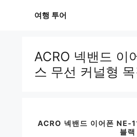
컨
텐
여행 투어
츠
로
건
너
뛰
ACRO 넥밴드 이어
기
스 무선 커널형 
ACRO 넥밴드 이어폰 NE-
블랙