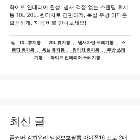
화이트 인테리어 완성! 냄새 걱정 없는 스탠딩 휴지
통 10L 20L. 원터치로 간편하게, 욕실 주방 어디든
깔끔하게. 지금 바로 만나보세요!
태
10L 휴지통
,
20L 휴지통
,
냄새차단 쓰레기통
,
스
그
탠딩 휴지통
,
욕실 휴지통
,
원터치 휴지통
,
주방 쓰레
기통
,
화이트 인테리어 쓰레기통
최신 글
풀커버 강화유리 액정보호필름 아이폰16 프로 2매