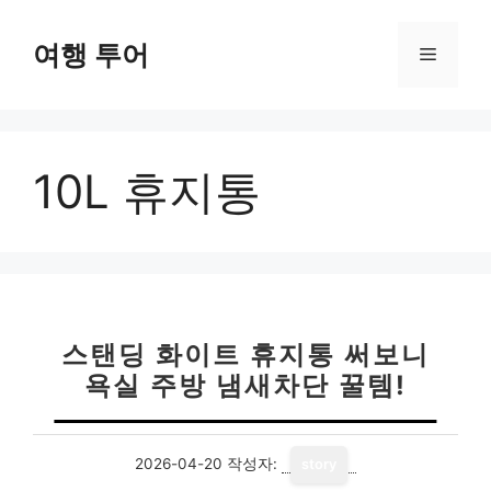
컨
텐
여행 투어
메
츠
로
뉴
건
너
10L 휴지통
뛰
기
스탠딩 화이트 휴지통 써보니
욕실 주방 냄새차단 꿀템!
2026-04-20
작성자:
story