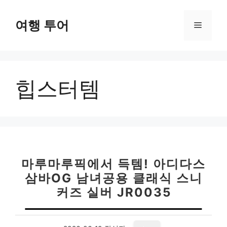
컨
텐
여행 투어
메
츠
로
뉴
건
너
힙스터템
뛰
기
마루마루픽에서 득템! 아디다스
삼바OG 남녀공용 클래식 스니
커즈 실버 JR0035