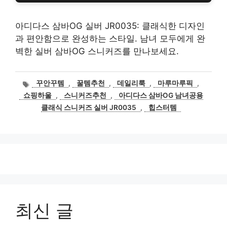
아디다스 삼바OG 실버 JR0035: 클래식한 디자인
과 편안함으로 완성하는 스타일. 남녀 모두에게 완
벽한 실버 삼바OG 스니커즈를 만나보세요.
태
꾸안꾸템
,
꿀템추천
,
데일리룩
,
마루마루픽
,
그
쇼핑하울
,
스니커즈추천
,
아디다스 삼바OG 남녀공용
클래식 스니커즈 실버 JR0035
,
힙스터템
최신 글