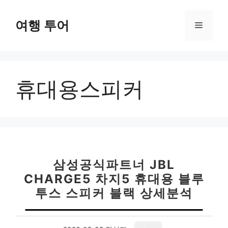
컨
텐
여행 투어
메
츠
로
뉴
건
너
휴대용스피커
뛰
기
삼성공식파트너 JBL
CHARGE5 차지5 휴대용 블루
투스 스피커 블랙 상세분석