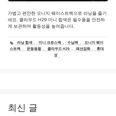
가볍고 편안한 오니지 웨이스트백으로 러닝을 즐기
세요. 클라우드 H29 미니 힙색은 필수품을 안전하
게 보관하며 활동성을 높여줍니다.
태
러닝 힙색
,
미니 크로스백
,
수납력
,
오니지 웨이
그
스트백
,
운동용품
,
클라우드 H29
,
패션잡화
,
휴대
성
최신 글