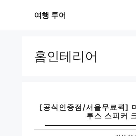
컨
텐
여행 투어
츠
로
건
너
뛰
홈인테리어
기
[공식인증점/서울무료퀵] 마
투스 스피커 크