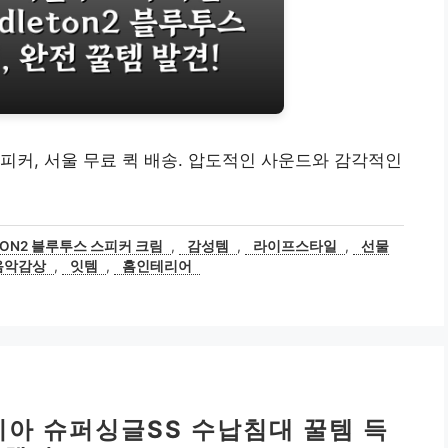
피커, 서울 무료 퀵 배송. 압도적인 사운드와 감각적인
TON2 블루투스 스피커 크림
,
감성템
,
라이프스타일
,
선물
음악감상
,
잇템
,
홈인테리어
카시아 슈퍼싱글SS 수납침대 꿀템 득