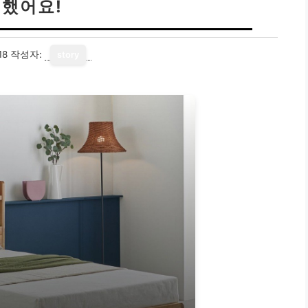
했어요!
18
작성자:
story