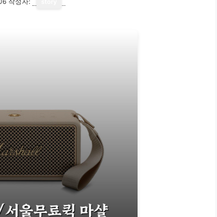
06
작성자:
story