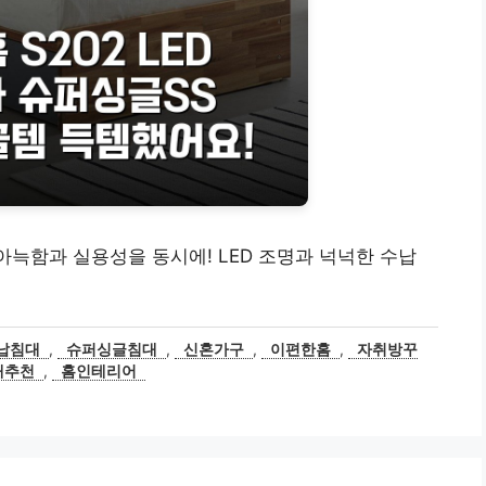
 아늑함과 실용성을 동시에! LED 조명과 넉넉한 수납
납침대
,
슈퍼싱글침대
,
신혼가구
,
이편한홈
,
자취방꾸
대추천
,
홈인테리어