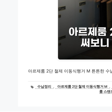
아르제룸 2단 철제 이동식행거 M 튼튼한 수
태
수납정리
,
아르제룸 2단 철제 이동식행거 M
,
그
룸 스탠