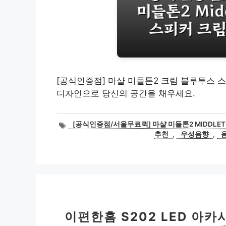
[공식인증점] 마샬 미들톤2 크림 블루투스 스
디자인으로 당신의 공간을 채우세요.
태
[공식인증점/서울무료퀵] 마샬 미들톤2 MIDDLE
그
추천
,
우성음향
,
이편한홈 S202 LED 아