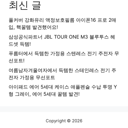
최신 글
풀커버 강화유리 액정보호필름 아이폰16 프로 2매
입, 핵꿀템 발견했어요!
삼성공식파트너 JBL TOUR ONE M3 블루투스 헤
드셋 득템!
푸름터에서 득템한 가정용 스텐레스 전기 주전자 무
선포트!
여름남자겨울여자에서 득템한 스테인레스 전기 주
전자 가정용 무선포트
아이패드 에어 5세대 케이스 애플펜슬 수납 투명 Y
형 그레이, 에어 5세대 꿀템 발견!
Copyright © 2026