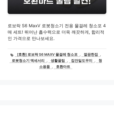
로보락 S6 MaxV 로봇청소기 전용 물걸레 청소포 4
매 세트! 뛰어난 흡수력으로 더욱 깨끗하게, 합리적
인 가격으로 만나보세요.
태
[호환] 로보락 S6 MAXV 물걸레 청소포
,
깔끔한집
,
그
로봇청소기 액세서리
,
생활꿀팁
,
집안일도우미
,
청
소용품
,
호환마트