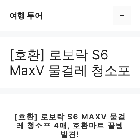
컨
텐
여행 투어
메
츠
로
뉴
건
너
[호환] 로보락 S6
뛰
기
MaxV 물걸레 청소포
[호환] 로보락 S6 MAXV 물걸
레 청소포 4매, 호환마트 꿀템
발견!