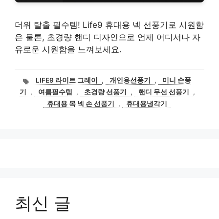
더위 탈출 필수템! Life9 휴대용 넥 선풍기로 시원함
은 물론, 초경량 핸디 디자인으로 언제 어디서나 자
유로운 시원함을 느껴보세요.
태
LIFE9 라이트 그레이
,
개인용선풍기
,
미니 손풍
그
기
,
여름필수템
,
초경량 선풍기
,
핸디 무선 선풍기
,
휴대용 목 넥 손 선풍기
,
휴대용냉각기
최신 글