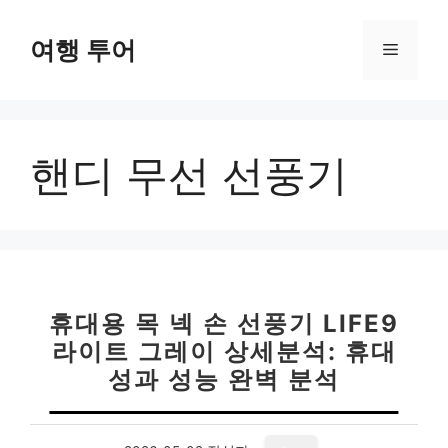
컨
텐
여행 투어
메
츠
로
뉴
건
너
핸디 무선 선풍기
뛰
기
휴대용 목 넥 손 선풍기 LIFE9
라이트 그레이 상세분석: 휴대
성과 성능 완벽 분석