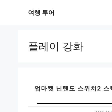
컨
텐
여행 투어
츠
로
건
너
뛰
플레이 강화
기
업마켓 닌텐도 스위치2 스