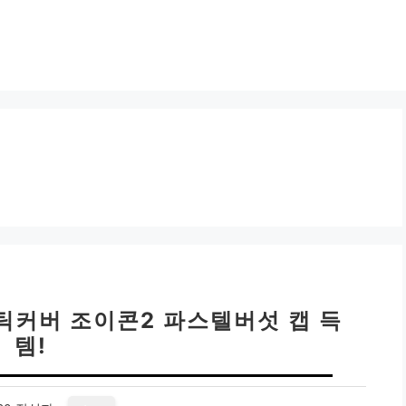
틱커버 조이콘2 파스텔버섯 캡 득
템!