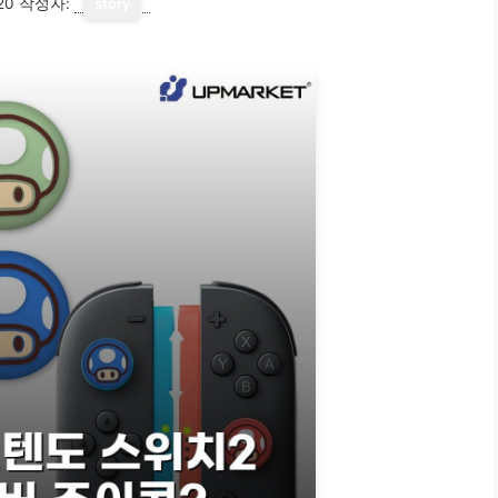
20
작성자:
story