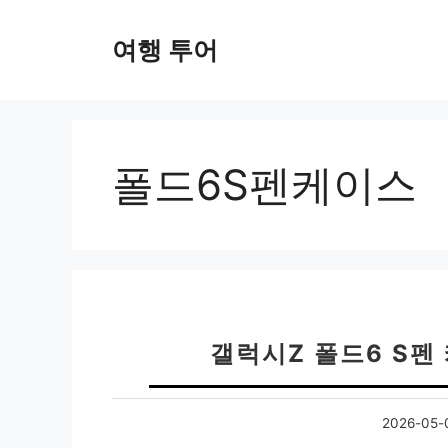
컨
텐
여행 투어
츠
로
건
너
뛰
폴드6S펜케이스
기
갤럭시Z 폴드6 S펜
2026-05-