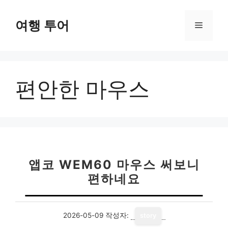
컨
텐
여행 투어
메
츠
로
뉴
건
너
편안한 마우스
뛰
기
앱코 WEM60 마우스 써보니
편하네요
2026-05-09
작성자:
story