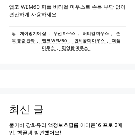
앱코 WEM60 퍼플 버티컬 마우스로 손목 부담 없이
편안하게 사용하세요.
태
게이밍기어 샵
,
무선 마우스
,
버티컬 마우스
,
손
그
목 통증 완화
,
앱코 WEM60
,
인체공학 마우스
,
퍼플
마우스
,
편안한 마우스
최신 글
풀커버 강화유리 액정보호필름 아이폰16 프로 2매
입, 핵꿀템 발견했어요!