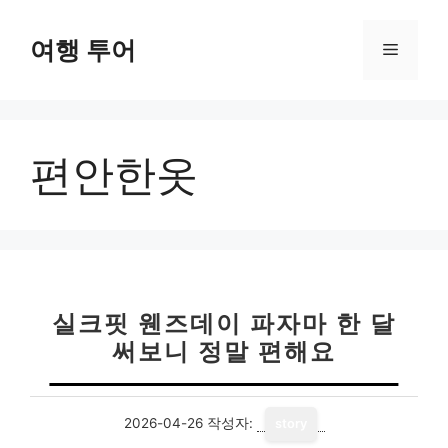
컨
텐
여행 투어
메
츠
로
뉴
건
너
편안한옷
뛰
기
실크핏 웬즈데이 파자마 한 달
써보니 정말 편해요
2026-04-26
작성자:
story