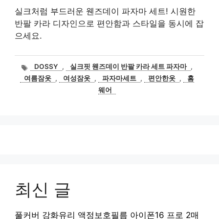
실크처럼 부드러운 웬즈데이 파자마 세트! 시원한
반팔 카라 디자인으로 편안함과 스타일을 동시에 잡
으세요.
태
DOSSY
,
실크핏 웬즈데이 반팔 카라 세트 파자마
,
그
여름잠옷
,
여성잠옷
,
파자마세트
,
편안한옷
,
홈
웨어
최신 글
풀커버 강화유리 액정보호필름 아이폰16 프로 2매