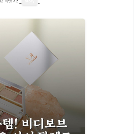
12
작성자:
story