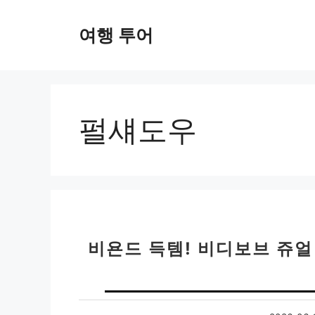
컨
텐
여행 투어
츠
로
건
너
뛰
펄섀도우
기
비욘드 득템! 비디보브 쥬얼 글