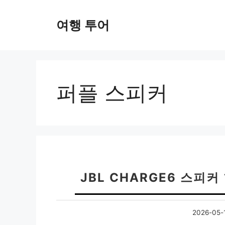
컨
텐
여행 투어
츠
로
건
너
뛰
퍼플 스피커
기
JBL CHARGE6 스피커
2026-05-