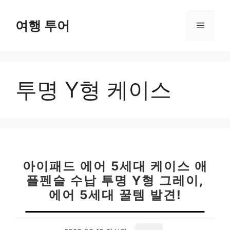
컨
텐
여행 투어
메
츠
로
뉴
건
너
투명 Y형 케이스
뛰
기
아이패드 에어 5세대 케이스 애
플펜슬 수납 투명 Y형 그레이,
에어 5세대 꿀템 발견!