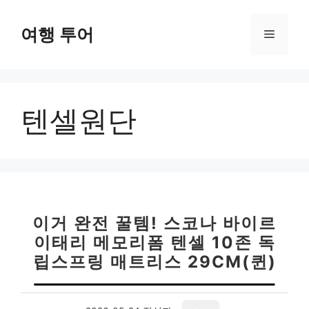
컨
텐
여행 투어
메
츠
로
뉴
건
너
텐셀원단
뛰
기
이거 완전 꿀템! 스코나 바이르
이태리 메모리폼 텐셀 10존 독
립스프링 매트리스 29CM(퀸)