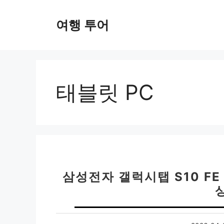
컨
텐
여행 투어
츠
로
건
너
뛰
태블릿 PC
기
삼성전자 갤럭시탭 S10 FE