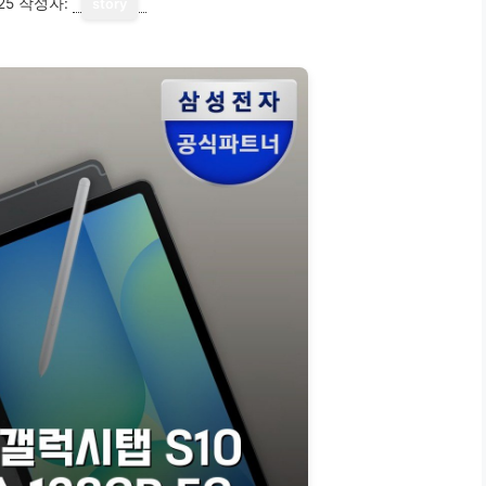
25
작성자:
story