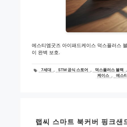
에스티엠굿즈 아이패드케이스 덕스플러스 블랙, 
이 완벽 보호.
태
7세대
,
STM 공식 스토어
,
덕스플러스 블랙
그
케이스
,
에스
랩씨 스마트 북커버 핑크샌드 