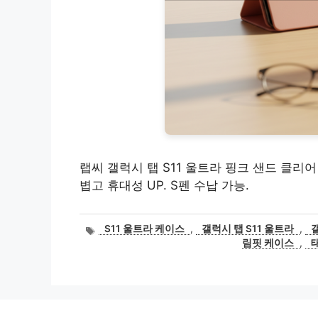
랩씨 갤럭시 탭 S11 울트라 핑크 샌드 클리
볍고 휴대성 UP. S펜 수납 가능.
태
S11 울트라 케이스
,
갤럭시 탭 S11 울트라
,
그
림핏 케이스
,