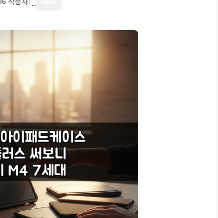
16
작성자:
story