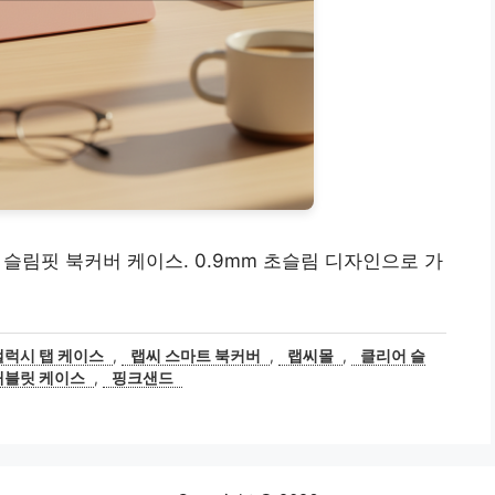
어 슬림핏 북커버 케이스. 0.9mm 초슬림 디자인으로 가
갤럭시 탭 케이스
,
랩씨 스마트 북커버
,
랩씨몰
,
클리어 슬
태블릿 케이스
,
핑크샌드