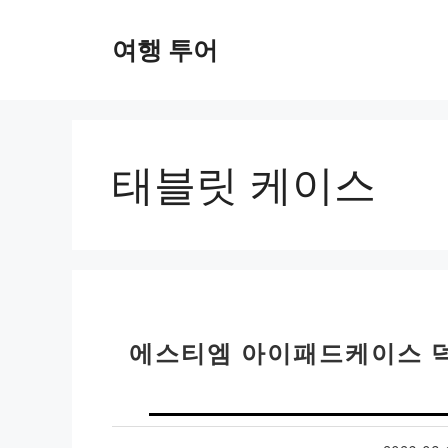
컨
텐
여행 투어
츠
로
건
너
뛰
태블릿 케이스
기
에스티엠 아이패드케이스 덕