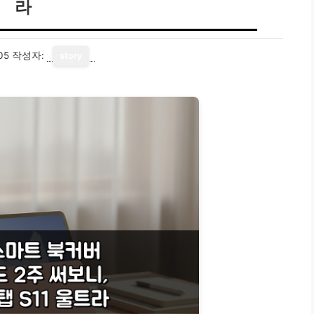
라
05
작성자:
story