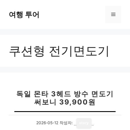
컨
텐
여행 투어
메
츠
로
뉴
건
너
쿠션형 전기면도기
뛰
기
독일 몬타 3헤드 방수 면도기
써보니 39,900원
2026-05-12
작성자:
story