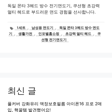
독일 몬타 3헤드 방수 전기면도기, 쿠션형 초강력
멀티 헤드로 부드러운 면도 경험을 선사합니다.
태
1세트
,
남성용 면도기
,
독일 몬타 3헤드 방수 면도
그
기
,
생활가전
,
인포벨홈쇼핑
,
초강력 멀티 헤드
,
쿠
션형 전기면도기
최신 글
풀커버 강화유리 액정보호필름 아이폰16 프로 2매
입, 핵꿀템 발견했어요!