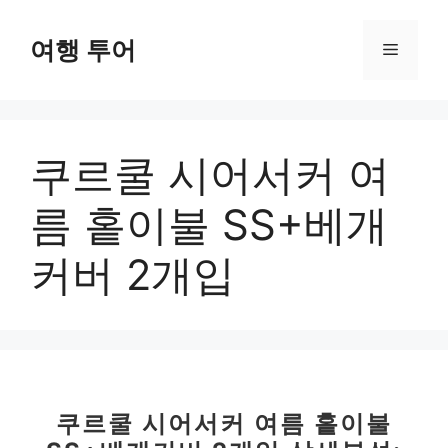
컨
텐
여행 투어
메
츠
로
뉴
건
너
쿠르쿨 시어서커 여
뛰
기
름 홑이불 SS+베개
커버 2개입
쿠르쿨 시어서커 여름 홑이불