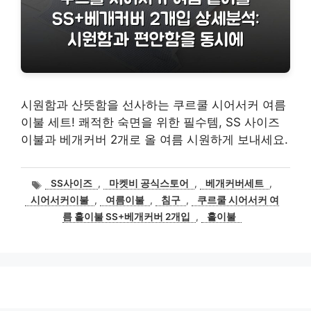
시원함과 산뜻함을 선사하는 쿠르쿨 시어서커 여름
이불 세트! 쾌적한 숙면을 위한 필수템, SS 사이즈
이불과 베개커버 2개로 올 여름 시원하게 보내세요.
태
SS사이즈
,
마켓비 공식스토어
,
베개커버세트
,
그
시어서커이불
,
여름이불
,
침구
,
쿠르쿨 시어서커 여
름 홑이불 SS+베개커버 2개입
,
홑이불