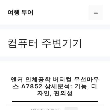
컨
텐
여행 투어
메
츠
로
뉴
건
너
컴퓨터 주변기기
뛰
기
앤커 인체공학 버티컬 무선마우
스 A7852 상세분석: 기능, 디
자인, 편의성