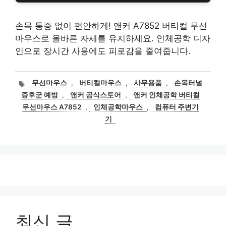
손목 통증 없이 편안하게! 앤커 A7852 버티컬 무선
마우스로 올바른 자세를 유지하세요. 인체공학 디자
인으로 장시간 사용에도 피로감을 줄여줍니다.
태
무선마우스
,
버티컬마우스
,
사무용품
,
손목터널
그
증후군 예방
,
앤커 공식스토어
,
앤커 인체공학 버티컬
무선마우스 A7852
,
인체공학마우스
,
컴퓨터 주변기
기
최신 글