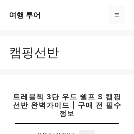
컨
텐
여행 투어
메
츠
로
뉴
건
너
캠핑선반
뛰
기
트레블첵 3단 우드 쉘프 S 캠핑
선반 완벽가이드 | 구매 전 필수
정보