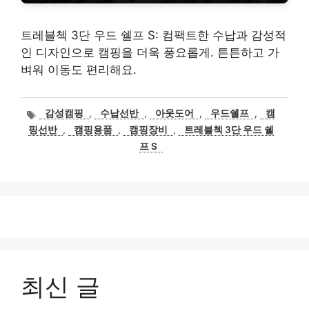
트레블첵 3단 우드 쉘프 S: 컴팩트한 수납과 감성적
인 디자인으로 캠핑을 더욱 풍요롭게. 튼튼하고 가
벼워 이동도 편리해요.
태
감성캠핑
,
수납선반
,
아웃도어
,
우드쉘프
,
캠
그
핑선반
,
캠핑용품
,
캠핑장비
,
트레블첵 3단 우드 쉘
프 S
최신 글