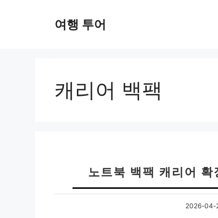
컨
텐
여행 투어
츠
로
건
너
뛰
캐리어 백팩
기
노트북 백팩 캐리어 확
2026-04-