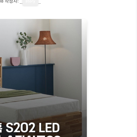
18
작성자:
story