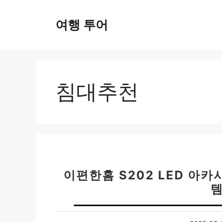
컨
텐
여행 투어
츠
로
건
너
뛰
침대추천
기
이편한홈 S202 LED 아
템