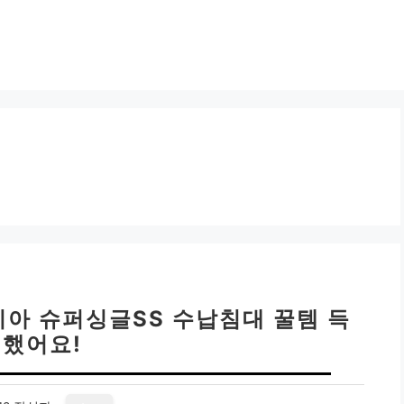
카시아 슈퍼싱글SS 수납침대 꿀템 득
했어요!