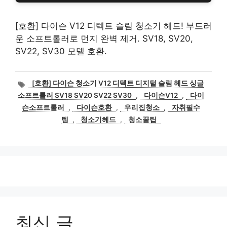
[호환] 다이슨 V12 디텍트 슬림 청소기 헤드! 부드러
운 소프트롤러로 먼지 완벽 제거. SV18, SV20,
SV22, SV30 모델 호환.
태
[호환] 다이슨 청소기 V12 디텍트 디지털 슬림 헤드 싱글
그
소프트롤러 SV18 SV20 SV22 SV30
,
다이슨V12
,
다이
슨소프트롤러
,
다이슨호환
,
우리집청소
,
자취필수
템
,
청소기헤드
,
청소꿀팁
최신 글