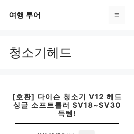
컨
텐
여행 투어
메
츠
로
뉴
건
너
청소기헤드
뛰
기
[호환] 다이슨 청소기 V12 헤드
싱글 소프트롤러 SV18~SV30
득템!