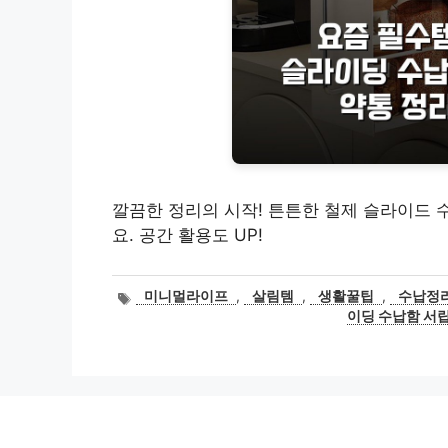
깔끔한 정리의 시작! 튼튼한 철제 슬라이드 
요. 공간 활용도 UP!
태
미니멀라이프
,
살림템
,
생활꿀팁
,
수납정
그
이딩 수납함 서