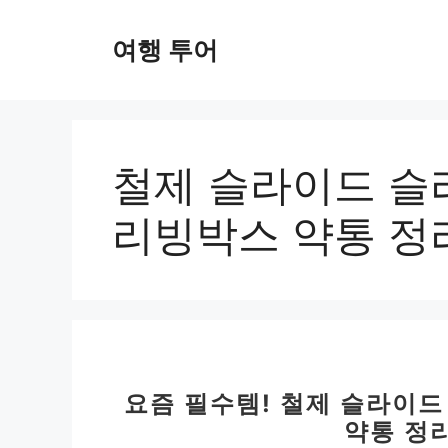
컨
텐
여행 투어
츠
로
건
너
뛰
철제 슬라이드 슬
기
리빙박스 약통 정
요즘 필수템! 철제 슬라이
약통 정