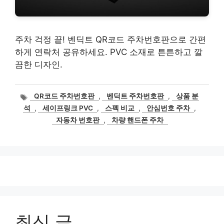
주차 걱정 끝! 벤딕트 QR코드 주차번호판으로 간편
하게 연락처 공유하세요. PVC 소재로 튼튼하고 깔
끔한 디자인.
태
QR코드 주차번호판
,
벤딕트 주차번호판
,
상품 분
그
석
,
세이프링크 PVC
,
스펙 비교
,
안심번호 주차
,
자동차 번호판
,
차량 핸드폰 주차
최신 글