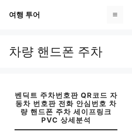
컨
텐
여행 투어
메
츠
로
뉴
건
너
차량 핸드폰 주차
뛰
기
벤딕트 주차번호판 QR코드 자
동차 번호판 전화 안심번호 차
량 핸드폰 주차 세이프링크
PVC 상세분석