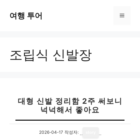
컨
텐
여행 투어
메
츠
로
뉴
건
너
조립식 신발장
뛰
기
대형 신발 정리함 2주 써보니
넉넉해서 좋아요
2026-04-17
작성자:
story