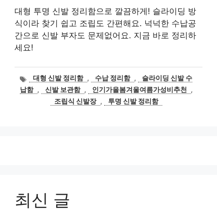
대형 투명 신발 정리함으로 깔끔하게! 슬라이딩 방
식이라 찾기 쉽고 조립도 간편해요. 넉넉한 수납공
간으로 신발 부자도 문제없어요. 지금 바로 정리하
세요!
태
대형 신발 정리함
,
수납 정리함
,
슬라이딩 신발 수
그
납함
,
신발 보관함
,
인기가을봄겨울여름가성비추천
,
조립식 신발장
,
투명 신발 정리함
최신 글