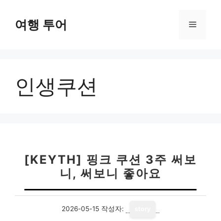
컨
텐
여행 투어
메
츠
로
뉴
건
너
인생쿠션
뛰
기
[KEYTH] 핑크 쿠션 3주 써보
니, 써보니 좋아요
2026-05-15
작성자:
story