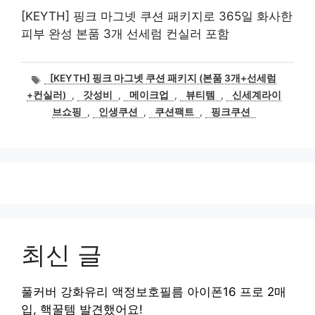
[KEYTH] 핑크 마그넷 쿠션 패키지로 365일 화사한
피부 완성 본품 3개 선세럼 컨실러 포함
태
[KEYTH] 핑크 마그넷 쿠션 패키지 (본품 3개+선세럼
그
+컨실러)
,
갓성비
,
메이크업
,
뷰티템
,
신세계라이
브쇼핑
,
인생쿠션
,
쿠션팩트
,
핑크쿠션
최신 글
풀커버 강화유리 액정보호필름 아이폰16 프로 2매
입, 핵꿀템 발견했어요!