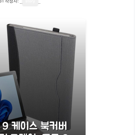
31
작성자:
story