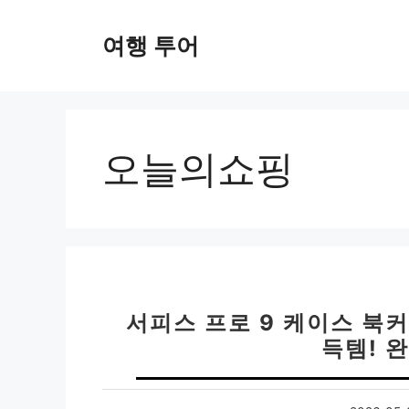
컨
텐
여행 투어
츠
로
건
너
뛰
오늘의쇼핑
기
서피스 프로 9 케이스 북커
득템! 