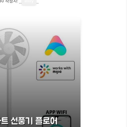
30
작성자:
story