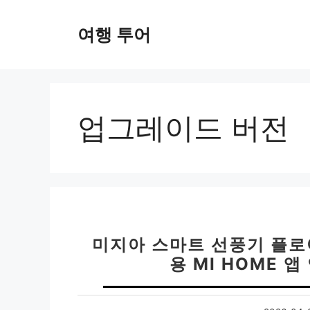
컨
텐
여행 투어
츠
로
건
너
뛰
업그레이드 버전
기
미지아 스마트 선풍기 플
용 MI HOME 