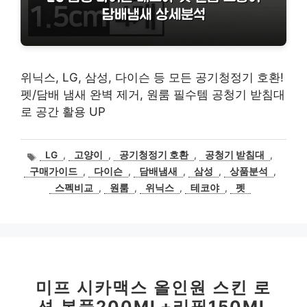
위닉스, LG, 삼성, 다이슨 등 모든 공기청정기 호환!
펫/담배 냄새 완벽 제거, 원룸 필수템 공청기 받침대
로 공간 활용 UP
태
LG
,
고양이
,
공기청정기 호환
,
공청기 받침대
,
그
구매가이드
,
다이슨
,
담배냄새
,
삼성
,
상품분석
,
스펙비교
,
원룸
,
위닉스
,
테코야
,
펫
미프 시카맥스 올인원 스킨 로
션 본품200ML+리필150ML