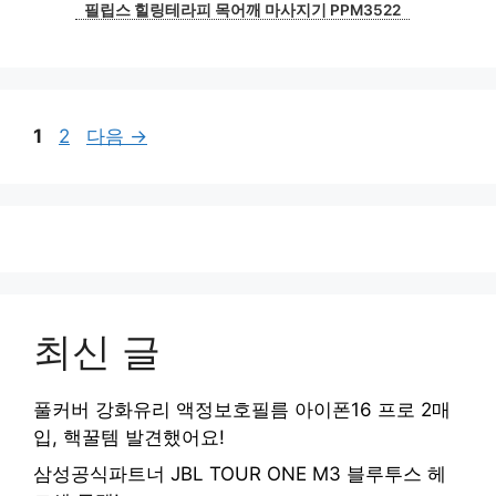
필립스 힐링테라피 목어깨 마사지기 PPM3522
페
페
1
2
다음
→
이
이
지
지
최신 글
풀커버 강화유리 액정보호필름 아이폰16 프로 2매
입, 핵꿀템 발견했어요!
삼성공식파트너 JBL TOUR ONE M3 블루투스 헤