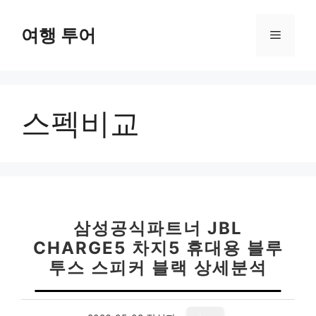
컨
텐
여행 투어
메
츠
로
뉴
건
너
스펙비교
뛰
기
삼성공식파트너 JBL
CHARGE5 차지5 휴대용 블루
투스 스피커 블랙 상세분석