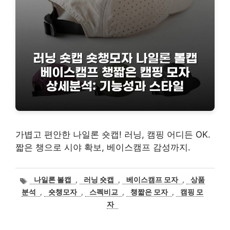
가볍고 편안한 나일론 숏캡! 러닝, 캠핑 어디든 OK.
짧은 챙으로 시야 확보, 베이스캠프 감성까지.
태
나일론 볼캡
,
러닝 숏캡
,
베이스캠프 모자
,
상품
그
분석
,
숏챙모자
,
스펙비교
,
챙짧은 모자
,
캠핑 모
자