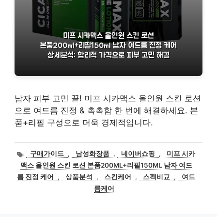
남자 피부 고민 끝! 미프 시카맥스 올인원 스킨 로션
으로 여드름 진정 & 촉촉함 한 번에 해결하세요. 본
품+리필 구성으로 더욱 경제적입니다.
태
구매가이드
,
남성화장품
,
네이버쇼핑
,
미프 시카
그
맥스 올인원 스킨 로션 본품200ML+리필150ML 남자 여드
름 진정 케어
,
상품분석
,
스킨케어
,
스펙비교
,
여드
름케어