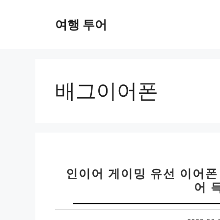
컨
텐
여행 투어
츠
로
건
너
뛰
배그이어폰
기
인이어 게이밍 유선 이어폰
어 