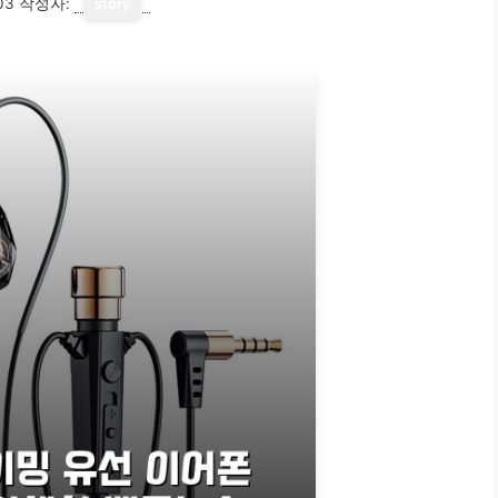
03
작성자:
story