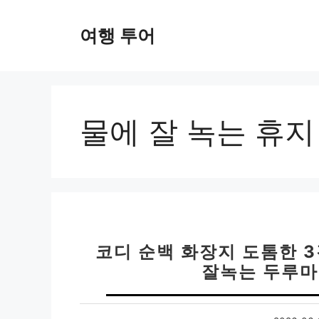
컨
텐
여행 투어
츠
로
건
너
뛰
물에 잘 녹는 휴지
기
코디 순백 화장지 도톰한 3
잘녹는 두루마