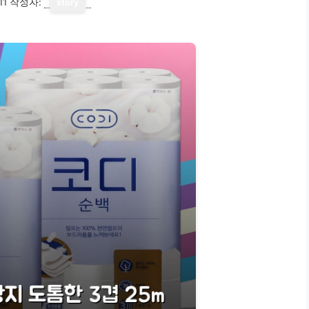
11
작성자:
story