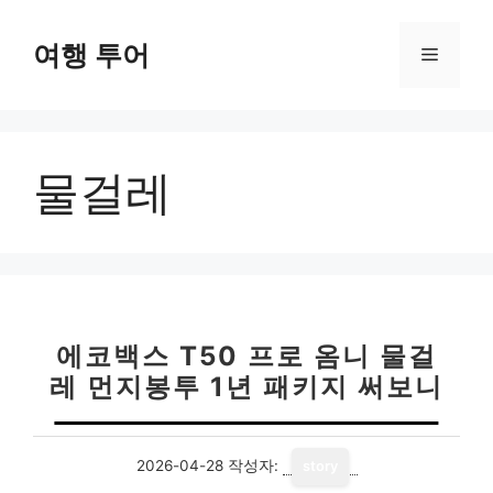
컨
텐
여행 투어
메
츠
로
뉴
건
너
물걸레
뛰
기
에코백스 T50 프로 옴니 물걸
레 먼지봉투 1년 패키지 써보니
2026-04-28
작성자:
story