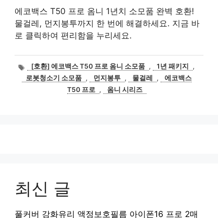
에코백스 T50 프로 옴니 1년치 소모품 완벽 호환!
물걸레, 먼지봉투까지 한 번에 해결하세요. 지금 바
로 클릭하여 편리함을 누리세요.
태
[호환] 에코백스 T50 프로 옴니 소모품
,
1년 패키지
,
그
로봇청소기 소모품
,
먼지봉투
,
물걸레
,
에코백스
T50 프로
,
옴니 시리즈
최신 글
풀커버 강화유리 액정보호필름 아이폰16 프로 2매