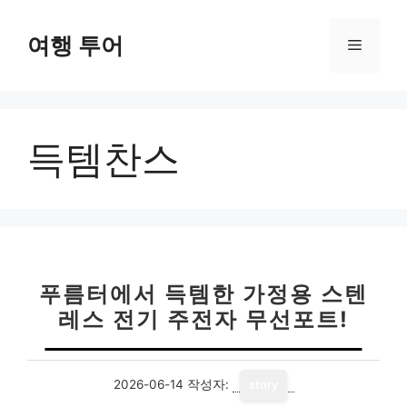
컨
텐
여행 투어
메
츠
로
뉴
건
너
득템찬스
뛰
기
푸름터에서 득템한 가정용 스텐
레스 전기 주전자 무선포트!
2026-06-14
작성자:
story