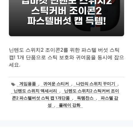
닌텐도 스위치2 조이콘2를 위한 파스텔 버섯 스틱
캡! 1개 단품으로 스틱 보호와 귀여움을 동시에 잡으
세요.
태
게임용품
,
귀여운 스티커
,
나만의 스위치 꾸미기
,
그
닌텐도 스위치 액세서리
,
닌텐도 스위치2 스틱커버 조이
콘2 파스텔버섯 스틱 캡 1개단품
,
득템찬스
,
파스텔 감
성
,
플레이 강화