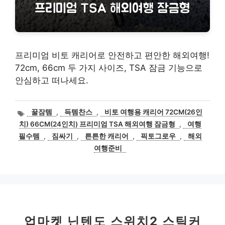
프리미엄 비토 캐리어로 안전하고 편안한 해외여행!
72cm, 66cm 두 가지 사이즈, TSA 잠금 기능으로
안심하고 떠나세요.
태
꿀잠템
,
득템찬스
,
비토 여행용 캐리어 72CM(26인
그
치) 66CM(24인치) 프리미엄 TSA 해외여행 잠금형
,
여행
필수템
,
짐싸기
,
튼튼한 캐리어
,
픽토그로우
,
해외
여행준비
업마켓 닌텐도 스위치2 스틱커