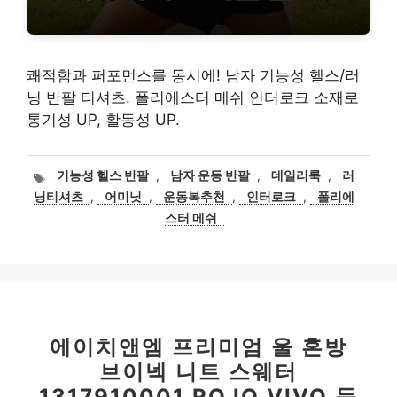
쾌적함과 퍼포먼스를 동시에! 남자 기능성 헬스/러
닝 반팔 티셔츠. 폴리에스터 메쉬 인터로크 소재로
통기성 UP, 활동성 UP.
태
기능성 헬스 반팔
,
남자 운동 반팔
,
데일리룩
,
러
그
닝티셔츠
,
어미닛
,
운동복추천
,
인터로크
,
폴리에
스터 메쉬
에이치앤엠 프리미엄 울 혼방
브이넥 니트 스웨터
1317910001 ROJO VIVO 득