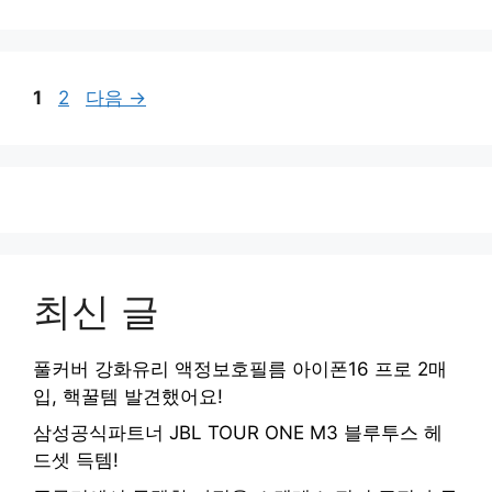
페
페
1
2
다음
→
이
이
지
지
최신 글
풀커버 강화유리 액정보호필름 아이폰16 프로 2매
입, 핵꿀템 발견했어요!
삼성공식파트너 JBL TOUR ONE M3 블루투스 헤
드셋 득템!