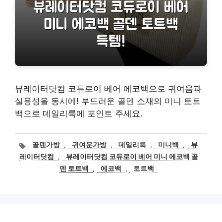
뷰레이터닷컴 코듀로이 베어 에코백으로 귀여움과
실용성을 동시에! 부드러운 골덴 소재의 미니 토트
백으로 데일리룩에 포인트 주세요.
태
골덴가방
,
귀여운가방
,
데일리룩
,
미니백
,
뷰
그
레이터닷컴
,
뷰레이터닷컴 코듀로이 베어 미니 에코백 골
덴 토트백
,
에코백
,
토트백