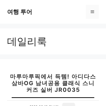
컨
텐
여행 투어
메
츠
로
뉴
건
너
데일리룩
뛰
기
마루마루픽에서 득템! 아디다스
삼바OG 남녀공용 클래식 스니
커즈 실버 JR0035