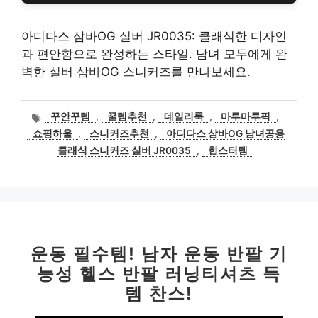
아디다스 삼바OG 실버 JR0035: 클래식한 디자인
과 편안함으로 완성하는 스타일. 남녀 모두에게 완
벽한 실버 삼바OG 스니커즈를 만나보세요.
태
꾸안꾸템
,
꿀템추천
,
데일리룩
,
마루마루픽
,
그
쇼핑하울
,
스니커즈추천
,
아디다스 삼바OG 남녀공용
클래식 스니커즈 실버 JR0035
,
힙스터템
운동 필수템! 남자 운동 반팔 기
능성 헬스 반팔 러닝티셔츠 득
템 찬스!