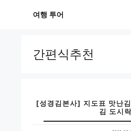
컨
텐
여행 투어
츠
로
건
너
뛰
간편식추천
기
[성경김본사] 지도표 맛난김 4
김 도시