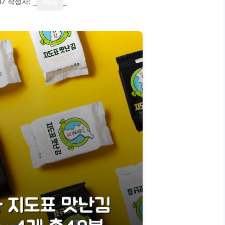
17
작성자:
story