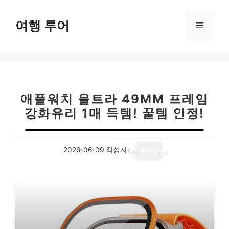
컨
텐
여행 투어
메
츠
로
뉴
건
너
뛰
기
애플워치 울트라 49MM 프레임
강화유리 1매 득템! 꿀템 인정!
2026-06-09
작성자:
story