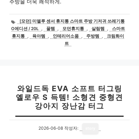
주방을 더욱 쾌적하게.
태
[모던] 미엘루 센서 휴지통 스마트 주방 기저귀 쓰레기통
그
O에디션 / 20L
,
꿀템
,
모던휴지통
,
살림템
,
스마트
휴지통
,
육아템
,
인테리어소품
,
주방템
,
크림화이
트
와일드독 EVA 소프트 터그링
옐로우 S 득템! 소형견 중형견
강아지 장난감 터그
2026-06-08
작성자:
story