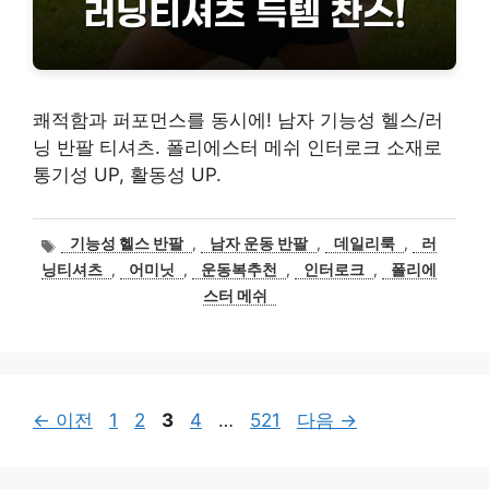
쾌적함과 퍼포먼스를 동시에! 남자 기능성 헬스/러
닝 반팔 티셔츠. 폴리에스터 메쉬 인터로크 소재로
통기성 UP, 활동성 UP.
태
기능성 헬스 반팔
,
남자 운동 반팔
,
데일리룩
,
러
그
닝티셔츠
,
어미닛
,
운동복추천
,
인터로크
,
폴리에
스터 메쉬
페
페
페
페
페
←
이전
1
2
3
4
…
521
다음
→
이
이
이
이
이
지
지
지
지
지