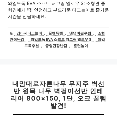
와일드독 EVA 소프트 터그링 옐로우 S: 소형견 중
형견에게 딱! 안전하고 부드러운 터그놀이로 즐거운
시간을 선물하세요.
태
강아지터그놀이
,
꿀템득템
,
댕댕이필수템
,
소형
그
견장난감
,
와일드독 EVA 소프트 터그링 옐로우 S
,
와일
드독추천
,
중형견장난감
,
훈련놀이
내맘대로자른나무 무지주 벽선
반 원목 나무 벽걸이선반 인테
리어 800×150, 1단, 오크 꿀템
발견!