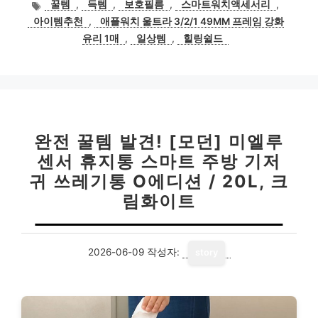
태
꿀템
,
득템
,
보호필름
,
스마트워치액세서리
,
그
아이템추천
,
애플워치 울트라 3/2/1 49MM 프레임 강화
유리 1매
,
일상템
,
힐링쉴드
완전 꿀템 발견! [모던] 미엘루
센서 휴지통 스마트 주방 기저
귀 쓰레기통 O에디션 / 20L, 크
림화이트
2026-06-09
작성자:
story