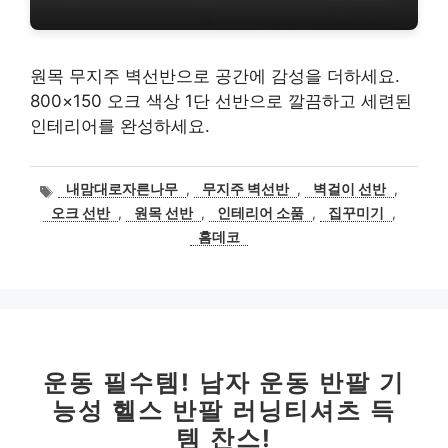
원목 무지주 벽선반으로 공간에 감성을 더하세요.
800×150 오크 색상 1단 선반으로 깔끔하고 세련된
인테리어를 완성하세요.
태
내맘대로자른나무
,
무지주 벽선반
,
벽걸이 선반
,
그
오크 선반
,
원목 선반
,
인테리어 소품
,
집꾸미기
,
홈데코
운동 필수템! 남자 운동 반팔 기
능성 헬스 반팔 러닝티셔츠 득
템 찬스!