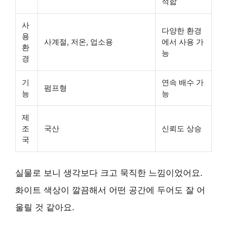
적합
사
다양한 환경
용
사계절, 저온, 업소용
에서 사용 가
환
능
경
기
연속 배수 가
펌프형
능
능
제
조
국산
신뢰도 상승
국
실물로 보니 생각보다 크고 묵직한 느낌이었어요.
화이트 색상이 깔끔해서 어떤 공간에 두어도 잘 어
울릴 것 같아요.