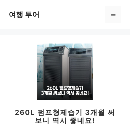
컨
텐
여행 투어
메
츠
로
뉴
건
너
뛰
기
260L 펌프형제습기 3개월 써
보니 역시 좋네요!