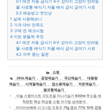
0.1
애견 자동 급식기 6구 강아지 고양이 반려동
물 사료통 배식기 자율 배식 급식 급여기 사료
0.2
배송받고 첫인상
1
실제 사용해보니
2
가격 대비 만족도
3
구매 전 체크사항
4
이런 분들께 추천
4.1
애견 자동 급식기 6구 강아지 고양이 반려동
물 사료통 배식기 자율 배식 급식 급여기 사료
4.2
자주 묻는 질문
카
쇼핑
테
태
260L제습기
,
공장제습기
,
국산제습기
,
대용량
고
그
제습기
,
사계절제습기
,
업소용제습기
,
저온제습기
,
리
펌프형제습기
이놀 스윙미스트 각도조절 미니가습기 600ml 무소음 세
척편한 책상 탁상용 소형 아기방 상세분석
아이러브베베 시그니앙 오로즈 75g 엠보 77매 10팩 캡형