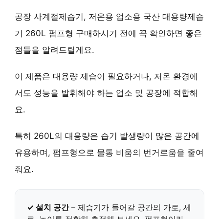
공장 사계절제습기, 저온용 업소용 국산 대용량제습
기 260L 펌프형 구매하시기 전에 꼭 확인하면 좋은
점들을 알려드릴게요.
이 제품은
대용량 제습
이 필요하거나,
저온 환경
에
서도 성능을 발휘해야 하는 업소 및 공장에 적합해
요.
특히
260L의 대용량
은 습기 발생량이 많은 공간에
유용하며,
펌프형
으로 물통 비움의 번거로움을 줄여
줘요.
✓ 설치 공간
– 제습기가 들어갈 공간의
가로, 세
로, 높이
를 정확히 측정해 보세요. 펌프형이라