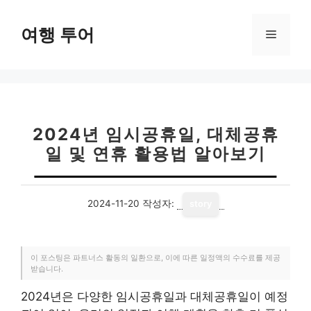
컨
텐
여행 투어
메
츠
로
뉴
건
너
뛰
기
2024년 임시공휴일, 대체공휴
일 및 연휴 활용법 알아보기
2024-11-20
작성자:
story
이 포스팅은 파트너스 활동의 일환으로, 이에 따른 일정액의 수수료를 제공
받습니다.
2024년은 다양한 임시공휴일과 대체공휴일이 예정