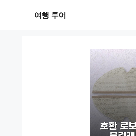
컨
텐
여행 투어
츠
로
건
너
뛰
기