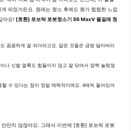
있게 되었거든요. 원래는 청소 후에도 뭔가 찝찝한 느낌
 같아요!
[호환] 로보락 로봇청소기 S6 MaxV 물걸레 청
질도 꼼꼼하게 잘 되더라고요. 얇은 것들은 금방 닳아버리
국이나 신발 얼룩도 힘들이지 않고 잘 닦여서 깜짝 놀랐잖
용할 수 있다는 점이 정말 매력적이에요. 4매씩 들어있어
이 만만치 않잖아요. 그래서 이번에 [호환] 로보락 로봇