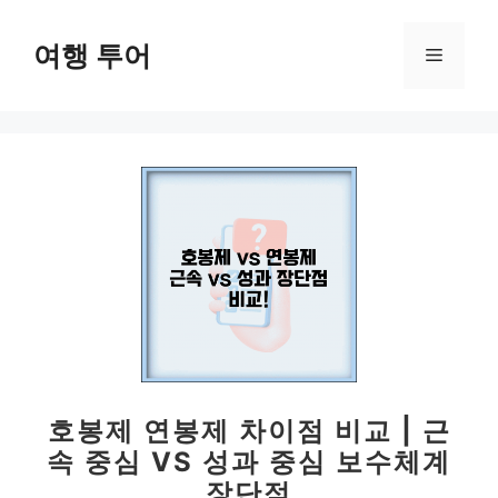
컨
텐
여행 투어
메
츠
로
뉴
건
너
뛰
기
호봉제 연봉제 차이점 비교 | 근
속 중심 VS 성과 중심 보수체계
장단점