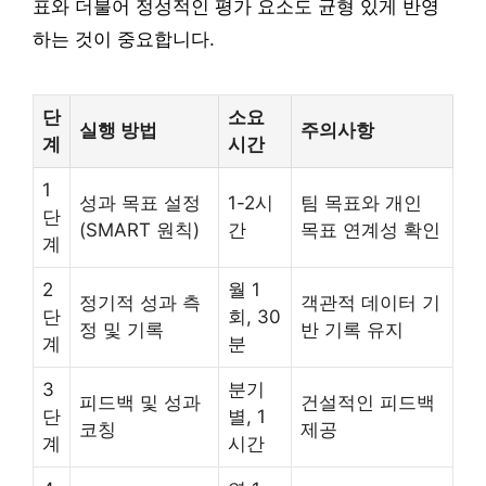
표와 더불어 정성적인 평가 요소도 균형 있게 반영
하는 것이 중요합니다.
단
소요
실행 방법
주의사항
계
시간
1
성과 목표 설정
1-2시
팀 목표와 개인
단
(SMART 원칙)
간
목표 연계성 확인
계
2
월 1
정기적 성과 측
객관적 데이터 기
단
회, 30
정 및 기록
반 기록 유지
계
분
3
분기
피드백 및 성과
건설적인 피드백
단
별, 1
코칭
제공
계
시간