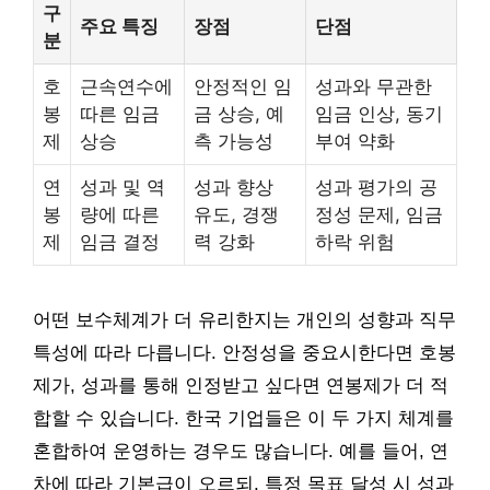
구
주요 특징
장점
단점
분
호
근속연수에
안정적인 임
성과와 무관한
봉
따른 임금
금 상승, 예
임금 인상, 동기
제
상승
측 가능성
부여 약화
연
성과 및 역
성과 향상
성과 평가의 공
봉
량에 따른
유도, 경쟁
정성 문제, 임금
제
임금 결정
력 강화
하락 위험
어떤 보수체계가 더 유리한지는 개인의 성향과 직무
특성에 따라 다릅니다. 안정성을 중요시한다면 호봉
제가, 성과를 통해 인정받고 싶다면 연봉제가 더 적
합할 수 있습니다. 한국 기업들은 이 두 가지 체계를
혼합하여 운영하는 경우도 많습니다. 예를 들어, 연
차에 따라 기본급이 오르되, 특정 목표 달성 시 성과